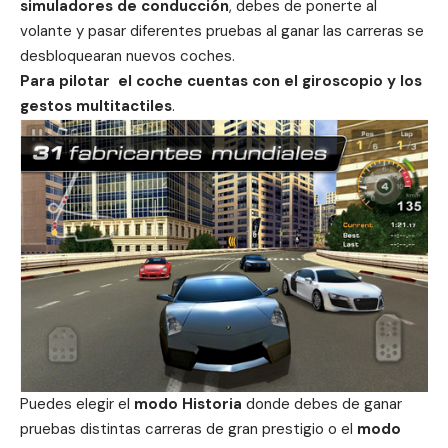
simuladores de conducción
, debes de ponerte al
volante y pasar diferentes pruebas al ganar las carreras se
desbloquearan nuevos coches.
Para pilotar el coche cuentas con el giroscopio y los
gestos multitactiles
.
Puedes elegir el
modo Historia
donde debes de ganar
pruebas distintas carreras de gran prestigio o el
modo