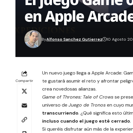
en Apple Arcad
By
Alfonso Sanchez Gutierrez
10 Agosto 2
Un nuevo juego llega a Apple Arcade:
Game
te gustará asumir el reto y afrontar peli
Compartir
crea novedosas alianzas.
Game of Thrones: Tale of Crows
se prese
universo de
Juego de Tronos
en cuyo mu
transcurriendo
. ¿Qué significa esto últ
incluso cuando el juego esté cerrado
.
Si queréis disfrutar aún más de la experie