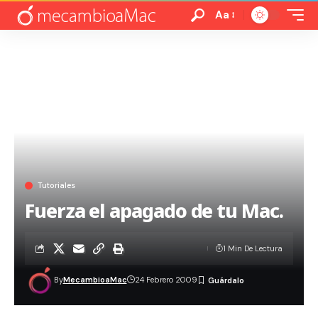
Aa
Tutoriales
Fuerza el apagado de tu Mac.
1 Min De Lectura
By
MecambioaMac
24 Febrero 2009