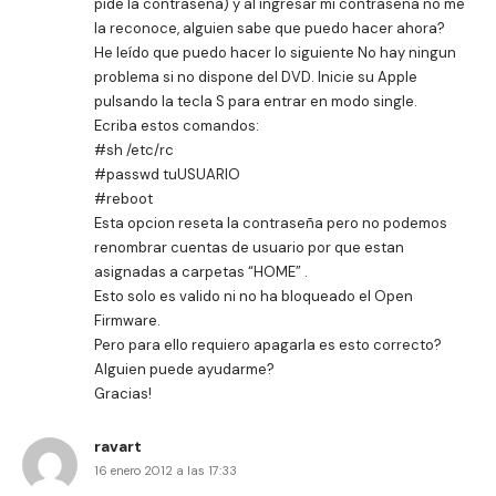
pide la contraseña) y al ingresar mi contraseña no me
la reconoce, alguien sabe que puedo hacer ahora?
He leído que puedo hacer lo siguiente No hay ningun
problema si no dispone del DVD. Inicie su Apple
pulsando la tecla S para entrar en modo single.
Ecriba estos comandos:
#sh /etc/rc
#passwd tuUSUARIO
#reboot
Esta opcion reseta la contraseña pero no podemos
renombrar cuentas de usuario por que estan
asignadas a carpetas “HOME” .
Esto solo es valido ni no ha bloqueado el Open
Firmware.
Pero para ello requiero apagarla es esto correcto?
Alguien puede ayudarme?
Gracias!
ravart
16 enero 2012 a las 17:33