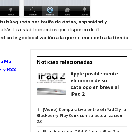
tu búsqueda por tarifa de datos, capacidad y
drás los establecimientos que disponen de él.
mediante geolocalización a la que se encuentra la tienda
 a Me
Noticias relacionadas
k
y
RSS
Apple posiblemente
eliminara de su
catalogo en breve al
iPad 2
[Video] Comparativa entre el iPad 2 y la
Blackberry PlayBook con su actualizacion
2.0
El Jailbreak de iOS 5.0.1 para iPad 2 e