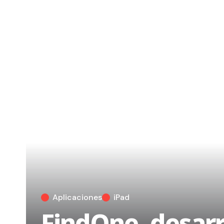
Aplicaciones
iPad
FindOne, desarr