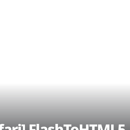
fari] FlashToHTML5,