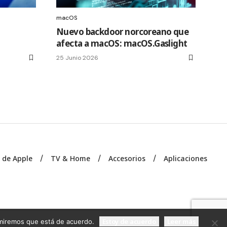
macOS
Nuevo backdoor norcoreano que
afecta a macOS: macOS.Gaslight
25 Junio 2026
s de Apple
TV & Home
Accesorios
Aplicaciones
Estoy de acuerdo
Leer más
sumiremos que está de acuerdo.