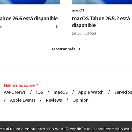
macOS
hoe 26.6 está disponible
macOS Tahoe 26.5.2 está
disponible
26
29 Junio 2026
Mostrar más
Hablamos sobre
AAPL News
iOS
macOS
Apple Watch
Servicio
Apple Events
Reviews
Opinión
© 2008 mecambioaMac – Todo Apple y más | Design by
UNXON Agency
.
ia al usuario en nuestro sitio web. Si continúa utilizando este sitio a