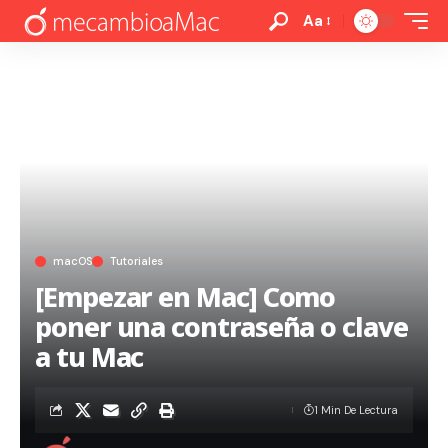
Aa
macOS
Tutoriales
[Empezar en Mac] Como
poner una contraseña o clave
a tu Mac
1 Min De Lectura