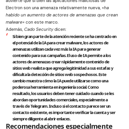
advierte que si bien las aplicaciones maliciosas de
Electron son una amenaza relativamente nueva, «
ha
habido un aumento de actores de amenazas que crean
malware»
con este marco.
Además,
Cado Security
dicen:
Si bien gran parte de la atención reciente se ha centrado en
el potencial de la IA para crear malware, los actores de
amenazas utilizan cada vez más la IA para generar
contenido para sus campañas. El uso de IA permite a los
actores de amenazas crear rápidamente contenido de
sitios web realista que agrega legitimidad a sus estafas y
dificulta la detección de sitios web sospechosos. Este
cambio muestra cómo la IA puede utilizarse como una
poderosa herramienta en ingeniería social. Como
resultado, los usuarios deben tener cuidado cuando se les
abordan oportunidades comerciales, especialmente a
través de Telegram. Incluso si el contacto parece ser un
contacto existente, es importante verificar la cuenta y ser
siempre diligente al abrir enlaces.
Recomendaciones especialmente