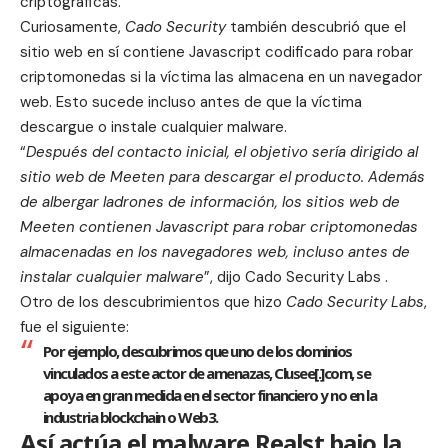
criptográficas.
Curiosamente,
Cado Security
también descubrió que el
sitio web en sí contiene Javascript codificado para robar
criptomonedas si la víctima las almacena en un navegador
web. Esto sucede incluso antes de que la víctima
descargue o instale cualquier malware.
“
Después del contacto inicial, el objetivo sería dirigido al
sitio web de Meeten para descargar el producto. Además
de albergar ladrones de información, los sitios web de
Meeten contienen Javascript para robar criptomonedas
almacenadas en los navegadores web, incluso antes de
instalar cualquier malware
”, dijo
Cado Security Labs
.
Otro de los descubrimientos que hizo
Cado Security Labs
,
fue el siguiente:
Por ejemplo, descubrimos que uno de los dominios
vinculados a este actor de amenazas, Clusee[.]com, se
apoya en gran medida en el sector financiero y no en la
industria blockchain o Web3.
Así actúa el malware Realst bajo la