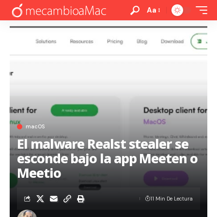
Aa
macOS
El malware Realst stealer se
esconde bajo la app Meeten o
Meetio
11 Min De Lectura