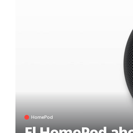
HomePod
El HomePod ahor