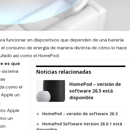
para funcionar en dispositivos que dependen de una batería
tra el consumo de energía de manera distinta de cómo lo hace
ufado así como el HomePod.
te es que
o sistema
Noticias relacionadas
tas
HomePod – versión de
gía como el
software 26.5 está
a Apple un
disponible
.
nto Apple
HomePod – versión de software 26.3
omo un
HomePod Software Version 26.0.1 está
son
disponible