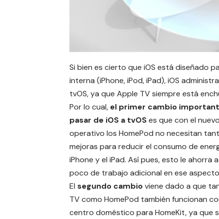
Si bien es cierto que iOS está diseñado 
interna (iPhone, iPod, iPad), iOS adminis
tvOS, ya que
Apple TV
siempre está ench
Por lo cual,
el primer cambio importan
pasar de iOS a tvOS
es que con el nuev
operativo los HomePod no necesitan tan
mejoras para reducir el consumo de ener
iPhone y el iPad. Así pues, esto le ahorra 
poco de trabajo adicional en ese aspecto
El
segundo cambio
viene dado a que ta
TV como HomePod también funcionan c
centro doméstico para
HomeKit
, ya que 