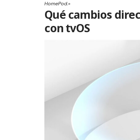
HomePod
.»
Qué cambios direc
con tvOS