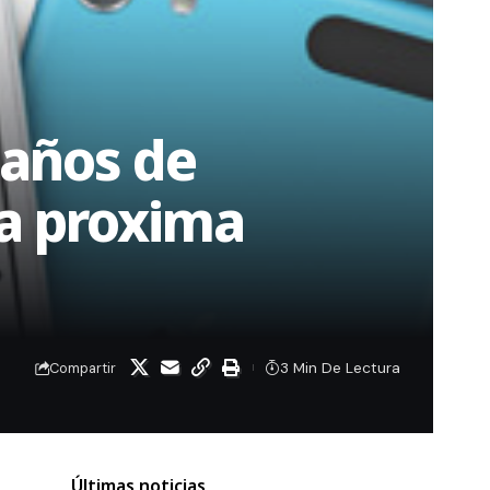
maños de
la proxima
3 Min De Lectura
Compartir
Últimas noticias