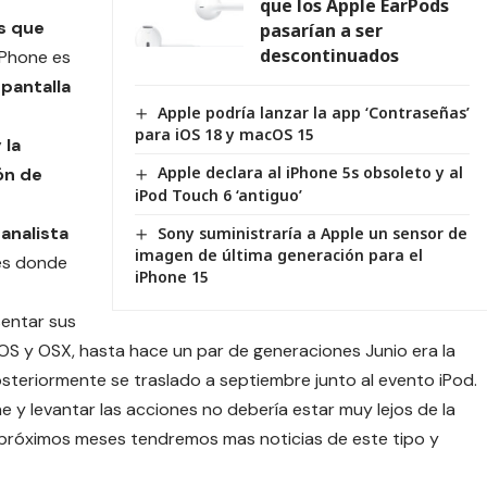
que los Apple EarPods
s que
pasarían a ser
descontinuados
iPhone es
 pantalla
Apple podría lanzar la app ‘Contraseñas’
para iOS 18 y macOS 15
 la
Apple declara al iPhone 5s obsoleto y al
ón de
iPod Touch 6 ‘antiguo’
 analista
Sony suministraría a Apple un sensor de
imagen de última generación para el
mes donde
iPhone 15
sentar sus
iOS
y
OSX
, hasta hace un par de generaciones Junio era la
osteriormente se traslado a septiembre junto al evento iPod.
e y levantar las acciones no debería estar muy lejos de la
os próximos meses tendremos mas noticias de este tipo y