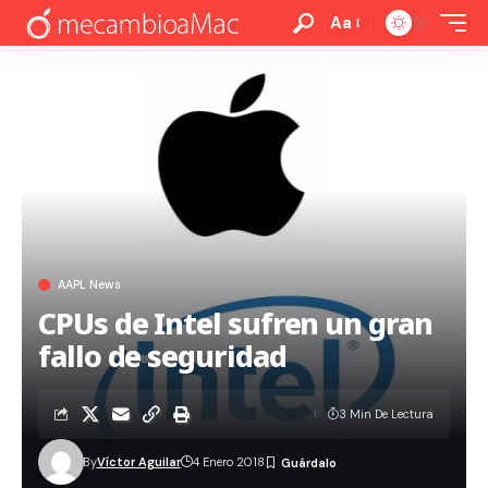
Aa
AAPL News
CPUs de Intel sufren un gran
fallo de seguridad
3 Min De Lectura
By
Víctor Aguilar
4 Enero 2018