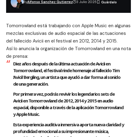
By
Alfonso Sanchez Gutierrez
3 Julio 2025
Tomorrowland está trabajando con Apple Music en algunas
mezclas exclusivas de audio espacial de las actuaciones
del fallecido
Avicii
en el festival en 2012, 2014 y 2015.
Así lo anuncia la organización de Tomorrowland en una
nota
de prensa
:
Diez años después de la última actuación de Avicii en
Tomorrowland, el festival rinde homenaje al fallecido Tim
‘Avicii’ Bergling, un artista que ayudó a dar forma al sonido
de una generación.
Por primera vez, podrás revivir los legendarios sets de
Avicii en Tomorrowland de 2012, 2014 y 2015 en audio
espacial, disponible a través de la aplicación Tomorrowland
y Apple Music.
Esta experiencia auditiva inmersiva aporta nueva claridad y
profundidad emocional a su impresionante música,