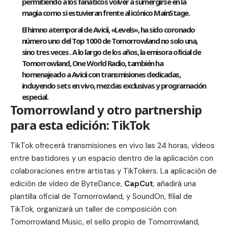
permitiendo a los fanáticos volver a sumergirse en la
magia como si estuvieran frente al icónico MainStage.
El himno atemporal de Avicii, «
Levels
», ha sido coronado
número uno del
Top 1000 de Tomorrowland
no solo una,
sino tres veces . A lo largo de los años, la emisora ​​oficial de
Tomorrowland, One World Radio, también ha
homenajeado a Avicii con transmisiones dedicadas,
incluyendo sets en vivo, mezclas exclusivas y programación
especial.
Tomorrowland y otro partnership
para esta edición: TikTok
TikTok ofrecerá transmisiones en vivo las 24 horas, vídeos
entre bastidores y un espacio dentro de la aplicación con
colaboraciones entre artistas y TikTokers. La aplicación de
edición de vídeo de ByteDance,
CapCut
, añadirá una
plantilla oficial de Tomorrowland, y SoundOn, filial de
TikTok, organizará un taller de composición con
Tomorrowland Music, el sello propio de Tomorrowland,