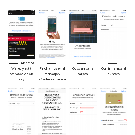
Abrimos
Wallet y está
Pinchamos en el
Colocamos la
Confirmamos el
activado Apple
mensaje y
tarjeta
número
Pay
añadimos tarjeta