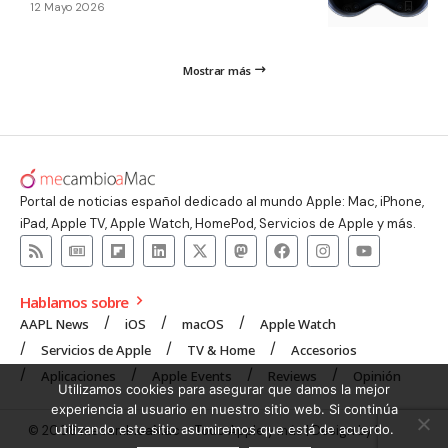
12 Mayo 2026
Mostrar más
Portal de noticias español dedicado al mundo Apple: Mac, iPhone,
iPad, Apple TV, Apple Watch, HomePod, Servicios de Apple y más.
Hablamos sobre
AAPL News
iOS
macOS
Apple Watch
Servicios de Apple
TV & Home
Accesorios
Aplicaciones
Apple Events
Reviews
Opinión
Utilizamos cookies para asegurar que damos la mejor
experiencia al usuario en nuestro sitio web. Si continúa
utilizando este sitio asumiremos que está de acuerdo.
© 2008 mecambioaMac – Todo Apple y más | Design by
UNXON