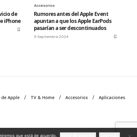
Accesorios
vicio de
Rumores antes del Apple Event
de iPhone
apuntan a que los Apple EarPods
pasarían a ser descontinuados
9 Septiembre 2024
s de Apple
TV & Home
Accesorios
Aplicaciones
Estoy de acuerdo
Leer más
sumiremos que está de acuerdo.