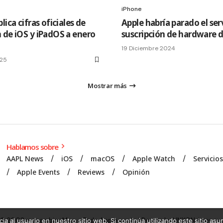
iPhone
lica cifras oficiales de
Apple habría parado el ser
 de iOS y iPadOS a enero
suscripción de hardware 
19 Diciembre 2024
025
Mostrar más
Hablamos sobre
AAPL News
iOS
macOS
Apple Watch
Servicio
Apple Events
Reviews
Opinión
© 2008 mecambioaMac – Todo Apple y más | Design by
UNXON Agency
.
ia al usuario en nuestro sitio web. Si continúa utilizando este sitio a