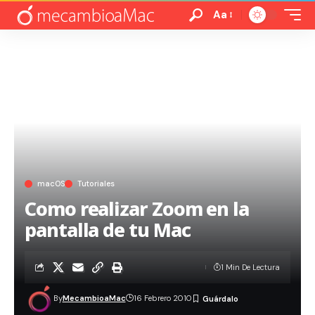
Aa
macOS
Tutoriales
Como realizar Zoom en la
pantalla de tu Mac
1 Min De Lectura
By
MecambioaMac
16 Febrero 2010