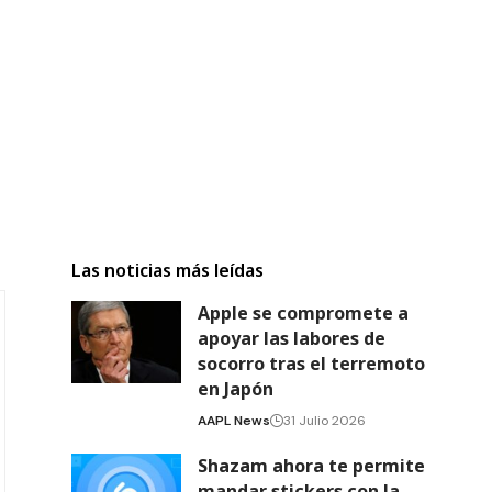
Las noticias más leídas
Apple se compromete a
apoyar las labores de
socorro tras el terremoto
en Japón
AAPL News
31 Julio 2026
Shazam ahora te permite
mandar stickers con la