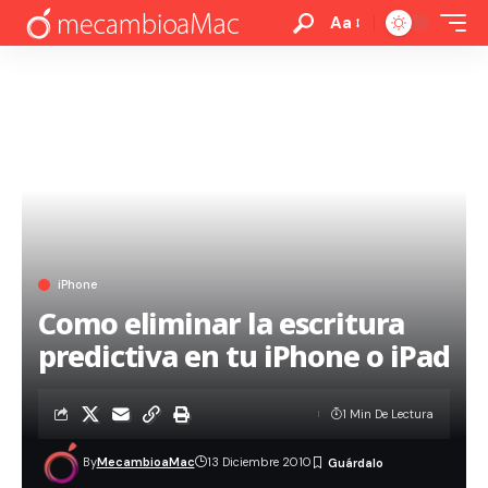
Aa
iPhone
Como eliminar la escritura
predictiva en tu iPhone o iPad
1 Min De Lectura
By
MecambioaMac
13 Diciembre 2010