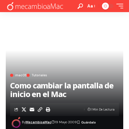
Aa
macOS
Tutoriales
Como cambiar la pantalla de
inicio en el Mac
1 Min De Lectura
By
MecambioaMac
19 Mayo 2009