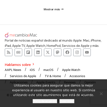
Mostrar más
Portal de noticias español dedicado al mundo Apple: Mac, iPhone,
iPad, Apple TV, Apple Watch, HomePod, Servicios de Apple y más.
Hablamos sobre
AAPL News
iOS
macOS
Apple Watch
Servicios de Apple
TV & Home
Accesorios
Aplicaciones
Apple Events
Reviews
Opinión
Utilizamos cookies para asegurar que damos la mejor
experiencia al usuario en nuestro sitio web. Si continúa
utilizando este sitio asumiremos que está de acuerdo.
© 2008 mecambioaMac – Todo Apple y más | Design by
UNXON
Agency
.
Estoy de acuerdo
Leer más