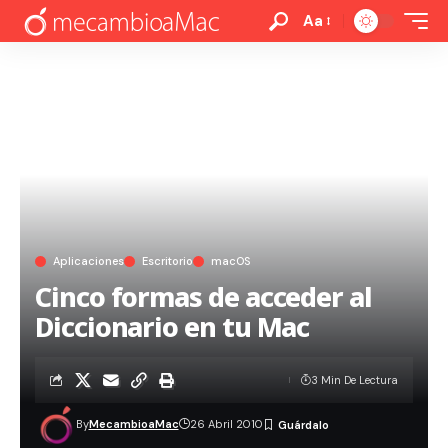
Aa
Aplicaciones
Escritorio
macOS
Cinco formas de acceder al
Diccionario en tu Mac
3 Min De Lectura
By
MecambioaMac
26 Abril 2010