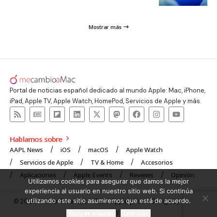
Mostrar más
Portal de noticias español dedicado al mundo Apple: Mac, iPhone,
iPad, Apple TV, Apple Watch, HomePod, Servicios de Apple y más.
Hablamos sobre
AAPL News
iOS
macOS
Apple Watch
Servicios de Apple
TV & Home
Accesorios
Aplicaciones
Apple Events
Reviews
Opinión
Utilizamos cookies para asegurar que damos la mejor
experiencia al usuario en nuestro sitio web. Si continúa
utilizando este sitio asumiremos que está de acuerdo.
© 2008 mecambioaMac – Todo Apple y más | Design by
UNXON
Agency
.
Estoy de acuerdo
Leer más