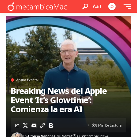
Aa
Apple Events
Breaking News del Apple
Event ‘It’s Glowtime’:
Comienza la era AI
8 Min De Lectura
By
Alfonso Sanchez Gutierrez
10 Septiembre 2024