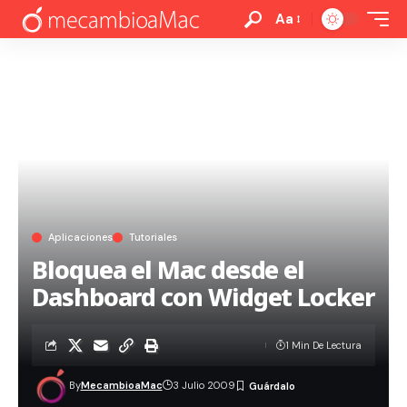
Aa
Aplicaciones
Tutoriales
Bloquea el Mac desde el
Dashboard con Widget Locker
1 Min De Lectura
By
MecambioaMac
3 Julio 2009