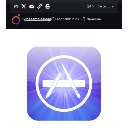
1 Min De Lectura
By
MecambioaMac
3 Septiembre 2012