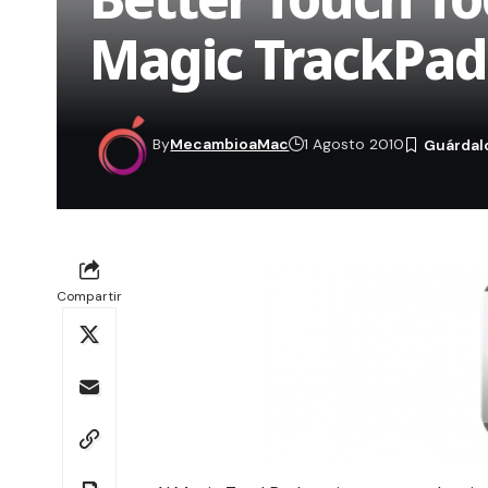
Magic TrackPad
By
MecambioaMac
1 Agosto 2010
Compartir