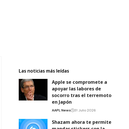
Las noticias más leídas
Apple se compromete a
apoyar las labores de
socorro tras el terremoto
en Japón
AAPL News
31 Julio 2026
Shazam ahora te permite
mandar stickers con la