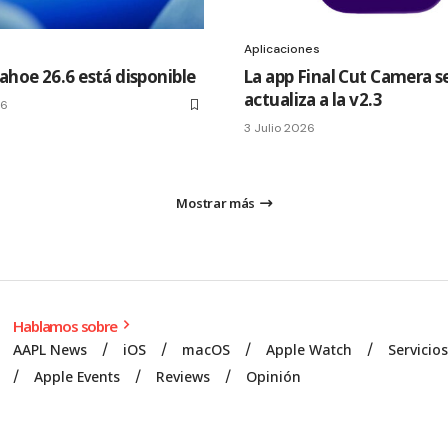
Aplicaciones
hoe 26.6 está disponible
La app Final Cut Camera s
actualiza a la v2.3
26
3 Julio 2026
Mostrar más
Hablamos sobre
AAPL News
iOS
macOS
Apple Watch
Servicio
Apple Events
Reviews
Opinión