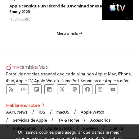
Apple consigue un récord de 89 nominaciones a los premios
Emmy 2026
11 Julio 2026
Mostrar más
Portal de noticias español dedicado al mundo Apple: Mac, iPhone,
iPad, Apple TV, Apple Watch, HomePod, Servicios de Apple y más.
Hablamos sobre
AAPL News
iOS
macOS
Apple Watch
Servicios de Apple
TV & Home
Accesorios
Aplicaciones
Apple Events
Reviews
Opinión
Utilizamos cookies para asegurar que damos la mejor
experiencia al usuario en nuestro sitio web. Si continúa