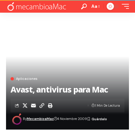
Aa
Aplicaciones
Avast, antivirus para Mac
1 Min De Lectura
By
MecambioaMac
4 Noviembre 2009