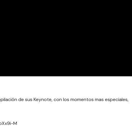
pilación de sus Keynote, con los momentos mas especiales,
bXx9i-M