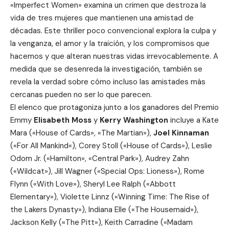
«Imperfect Women» examina un crimen que destroza la
vida de tres mujeres que mantienen una amistad de
décadas. Este thriller poco convencional explora la culpa y
la venganza, el amor y la traición, y los compromisos que
hacemos y que alteran nuestras vidas irrevocablemente. A
medida que se desenreda la investigación, también se
revela la verdad sobre cómo incluso las amistades más
cercanas pueden no ser lo que parecen.
El elenco que protagoniza junto a los ganadores del Premio
Emmy
Elisabeth Moss
y
Kerry Washington
incluye a
Kate
Mara
(«House of Cards», «The Martian»),
Joel Kinnaman
(«
For All Mankind
«), Corey Stoll («House of Cards»), Leslie
Odom Jr. («Hamilton», «Central Park»), Audrey Zahn
(«Wildcat»), Jill Wagner («Special Ops: Lioness»), Rome
Flynn («With Love»), Sheryl Lee Ralph («Abbott
Elementary»), Violette Linnz («Winning Time: The Rise of
the Lakers Dynasty»), Indiana Elle («The Housemaid»),
Jackson Kelly («The Pitt»), Keith Carradine («Madam