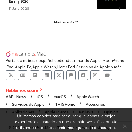
Emmy 2026
11 Julio 2026
Mostrar más
Portal de noticias español dedicado al mundo Apple: Mac, iPhone,
iPad, Apple TV, Apple Watch, HomePod, Servicios de Apple y más.
Hablamos sobre
AAPL News
iOS
macOS
Apple Watch
Servicios de Apple
TV & Home
Accesorios
Aplicaciones
Apple Events
Reviews
Opinión
Utilizamos cookies para asegurar que damos la mejor
experiencia al usuario en nuestro sitio web. Si continúa
utilizando este sitio asumiremos que está de acuerdo.
© 2008 mecambioaMac – Todo Apple y más | Design by
UNXON