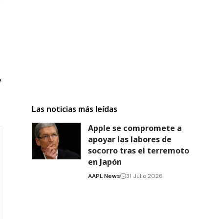
o
e
Las noticias más leídas
Apple se compromete a
apoyar las labores de
socorro tras el terremoto
en Japón
AAPL News
31 Julio 2026