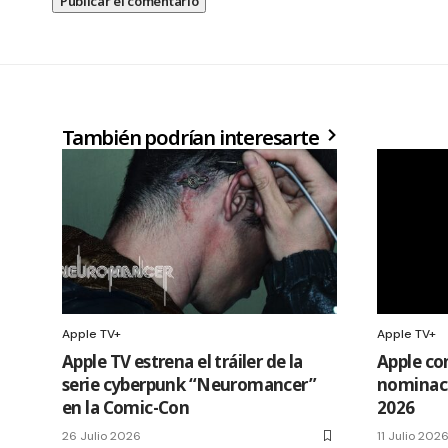
También podrían interesarte
Apple TV+
Apple TV+
Apple TV estrena el tráiler de la
Apple co
serie cyberpunk “Neuromancer”
nominaci
en la Comic-Con
2026
26 Julio 2026
11 Julio 202