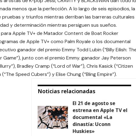
os artistas de K-pop Jessi, CRAVITY y BLACKSWAN dan todo l
nada menos que la perfección. A lo largo de seis episodios, la
de pruebas y triunfos mientras derriban las barreras culturales
idad y determinación mientras persiguen sus sueños.
n para Apple TV+ de
Matador Content
de
Boat Rocker
programas de Apple TV+ como
Palm Royale
o los documental
ecutivo ganador del premio Emmy Todd Lubin (“Billy Eilish: Th
“War Game”), junto con el premio Emmy. ganador Jay Peterson
ttle Blurry”), Bradley Cramp (“Lord of War”), Chris Kasick (“Citizen
im (“The Speed Cubers”) y Elise Chung (“Bling Empire”).
Noticias relacionadas
El 21 de agosto se
estrena en Apple TV el
documental «La
dinastía: Uconn
Huskies»