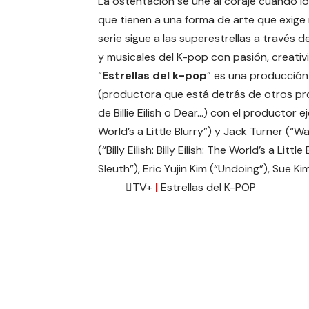
La ostentación se une al coraje cuando l
que tienen a una forma de arte que exige 
serie sigue a las superestrellas a través 
y musicales del
K-pop
con pasión, creativ
“
Estrellas del k-pop
” es una producció
(productora que está detrás de otros 
de
Billie Eilish
o
Dear…
) con el productor ej
World’s a Little Blurry”) y Jack Turner (
(“Billy Eilish: Billy Eilish: The World’s a Li
Sleuth”), Eric Yujin Kim (“Undoing”), Sue K
TV+
|
Estrellas del K-POP