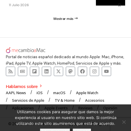
11 Julio 2026
Mostrar más
Portal de noticias español dedicado al mundo Apple: Mac, iPhone,
iPad, Apple TV, Apple Watch, HomePod, Servicios de Apple y más.
Hablamos sobre
AAPL News
iOS
macOS
Apple Watch
Servicios de Apple
TV & Home
Accesorios
Aplicaciones
Apple Events
Reviews
Opinión
Utilizamos cookies para asegurar que damos la mejor
experiencia al usuario en nuestro sitio web. Si continúa
utilizando este sitio asumiremos que está de acuerdo.
© 2008 mecambioaMac – Todo Apple y más | Design by
UNXON
Agency
.