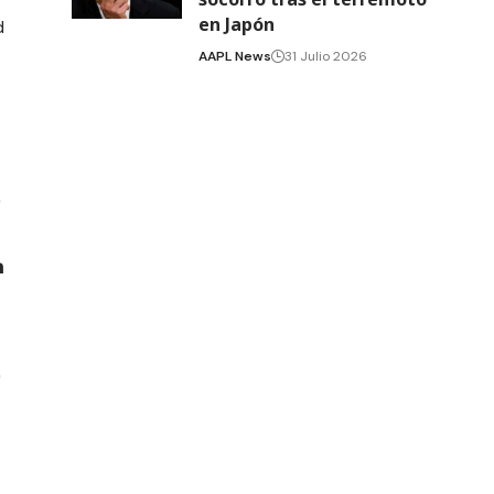
en Japón
d
AAPL News
31 Julio 2026