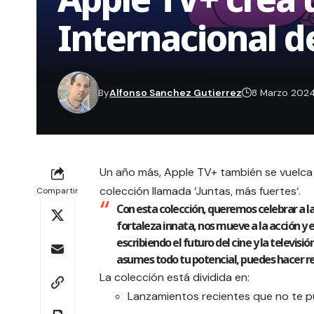
Internacional d
By
Alfonso Sanchez Gutierrez
8 Marzo 202
Un año más, Apple TV+ también se vuelca en
colección llamada ‘
Juntas, más fuertes
‘.
Compartir
Con esta colección, queremos celebrar a la
fortaleza innata, nos mueve a la acción y 
escribiendo el futuro del cine y la televis
asumes todo tu potencial, puedes hacer re
La colección está dividida en:
Lanzamientos recientes que no te 