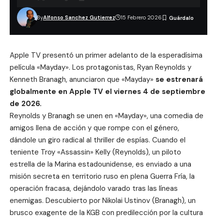
By
Alfonso Sanchez Gutierrez
15 Febrero 2026
Apple TV presentó un primer adelanto de la esperadísima
película «Mayday». Los protagonistas,
Ryan Reynolds
y
Kenneth Branagh, anunciaron que «Mayday»
se estrenará
globalmente en Apple TV el viernes 4 de septiembre
de 2026.
Reynolds y Branagh se unen en «Mayday», una comedia de
amigos llena de acción y que rompe con el género,
dándole un giro radical al thriller de espías. Cuando el
teniente Troy «Assassin» Kelly (Reynolds), un piloto
estrella de la Marina estadounidense, es enviado a una
misión secreta en territorio ruso en plena Guerra Fría, la
operación fracasa, dejándolo varado tras las líneas
enemigas. Descubierto por Nikolai Ustinov (Branagh), un
brusco exagente de la KGB con predilección por la cultura