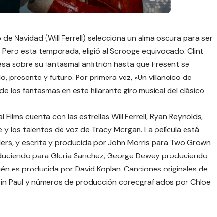
e Navidad (Will Ferrell) selecciona un alma oscura para ser
. Pero esta temporada, eligió al Scrooge equivocado. Clint
mesa sobre su fantasmal anfitrión hasta que Present se
 presente y futuro. Por primera vez, «Un villancico de
e los fantasmas en este hilarante giro musical del clásico
al Films cuenta con las estrellas
Will Ferrell, Ryan Reynolds
,
ge y los talentos de voz de Tracy Morgan. La película está
nders, y escrita y producida por John Morris para Two Grown
produciendo para Gloria Sanchez, George Dewey produciendo
én es producida por David Koplan. Canciones originales de
tin Paul y números de producción coreografiados por Chloe