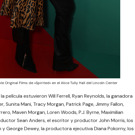
 Original Films de «Spirited» en el Alice Tully Hall del Lincoln Center
a película estuvieron Will Ferrell, Ryan Reynolds, la ganadora
, Sunita Mani, Tracy Morgan, Patrick Page, Jimmy Fallon,
rero, Maven Morgan, Loren Woods, P.J. Byrne, Maximilian
roductor Sean Anders, el escritor y productor John Morris, los
 y George Dewey, la productora ejecutiva Diana Pokorny, los