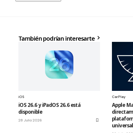
También podrían interesarte
iOS
CarPlay
iOS 26.6 y iPadOS 26.6 está
Apple Ma
disponible
directam
platafor
28 Julio 2026
universa