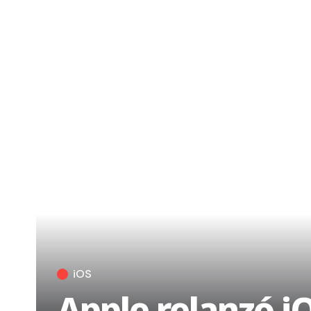
iOS
Apple relanzó iO