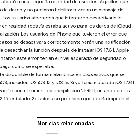
 afectó a una pequeña cantidad de usuarios. Aquellos que
 de datos y no pudieron habilitarla vieron un mensaje de
. Los usuarios afectados que intentaron desactivarlo lo
e en realidad todavía estaba activo para los datos de iCloud .
lización. Los usuarios de iPhone que tuvieron el error que
datos
se desactivara correctamente verán una notificación
e desactivar la función después de instalar iOS 17.6.1. Apple
ntaron este error tenían el nivel esperado de seguridad o
 apagó como se esperaba.
stá disponible de forma inalámbrica en dispositivos que se
, incluidos iOS iOS 12 y iOS 16. Si ya tenía instalado iOS 17.6.1
lización con el número de compilación 21G101, ni tampoco los
OS 15 instalado. Soluciona un problema que podría impedir el
Noticias relacionadas