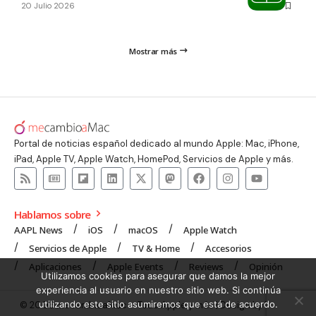
20 Julio 2026
Mostrar más
Portal de noticias español dedicado al mundo Apple: Mac, iPhone,
iPad, Apple TV, Apple Watch, HomePod, Servicios de Apple y más.
Hablamos sobre
AAPL News
iOS
macOS
Apple Watch
Servicios de Apple
TV & Home
Accesorios
Aplicaciones
Apple Events
Reviews
Opinión
Utilizamos cookies para asegurar que damos la mejor
experiencia al usuario en nuestro sitio web. Si continúa
utilizando este sitio asumiremos que está de acuerdo.
© 2008 mecambioaMac – Todo Apple y más | Design by
UNXON