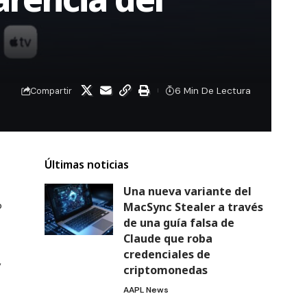
6 Min De Lectura
Compartir
Últimas noticias
Una nueva variante del
o
MacSync Stealer a través
de una guía falsa de
Claude que roba
credenciales de
,
criptomonedas
AAPL News