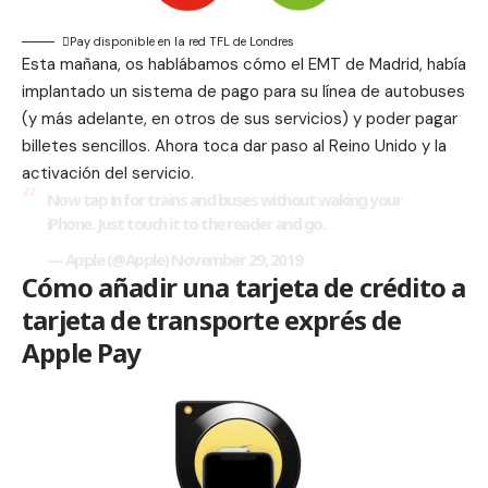
Pay disponible en la red TFL de Londres
Esta mañana, os hablábamos cómo el
EMT de Madrid
, había
implantado un sistema de pago para su línea de autobuses
(y más adelante, en otros de sus servicios) y poder pagar
billetes sencillos. Ahora toca dar paso al Reino Unido y la
activación del servicio.
Now tap in for trains and buses without waking your
iPhone. Just touch it to the reader and go.
— Apple (@Apple)
November 29, 2019
Cómo añadir una tarjeta de crédito a
tarjeta de transporte exprés de
Apple Pay