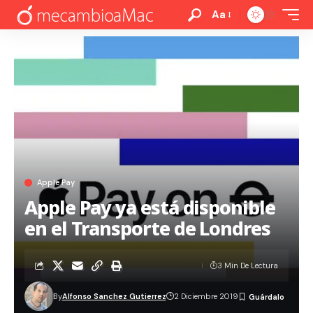
Aa
Apple Pay
Apple Pay ya está disponible
en el Transporte de Londres
3 Min De Lectura
By
Alfonso Sanchez Gutierrez
2 Diciembre 2019