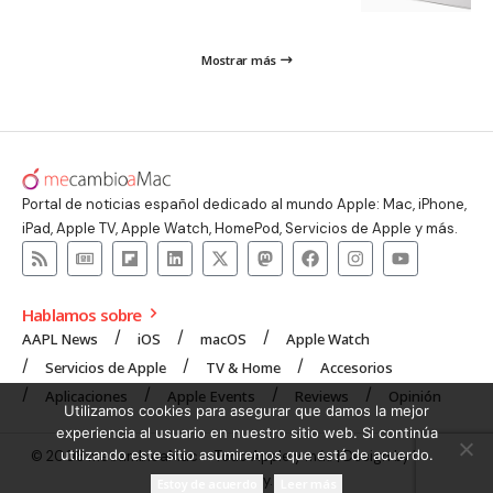
Mostrar más
Portal de noticias español dedicado al mundo Apple: Mac, iPhone,
iPad, Apple TV, Apple Watch, HomePod, Servicios de Apple y más.
Hablamos sobre
AAPL News
iOS
macOS
Apple Watch
Servicios de Apple
TV & Home
Accesorios
Aplicaciones
Apple Events
Reviews
Opinión
Utilizamos cookies para asegurar que damos la mejor
experiencia al usuario en nuestro sitio web. Si continúa
utilizando este sitio asumiremos que está de acuerdo.
© 2008 mecambioaMac – Todo Apple y más | Design by
UNXON
Agency
.
Estoy de acuerdo
Leer más