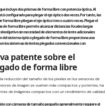
ue incluye dos prismas de forma libre con potencia óptica. Al
á configurado para plegar el eje óptico dos veces. Por tanto, las
 forma libre pliegan el eje óptico tres o cuatro veces. Plegar el
as de forma libre permite alcanzar distancias focales largas
teleobjetivo sin necesidad de elementos de lente adicionales
ón del sistema óptico plegado de forma libre proporciona una
con los sistemas de lentes plegados convencionales con
va patente sobre el
egado de forma libre
la reducción del tamaño de los píxeles en los sensores de
ensores de imagen se vuelven más compactos y potentes, ha
ntes de imágenes compactos con un rendimiento de calidad
ución con cámaras de tamaño pequeño generalmente requiere el