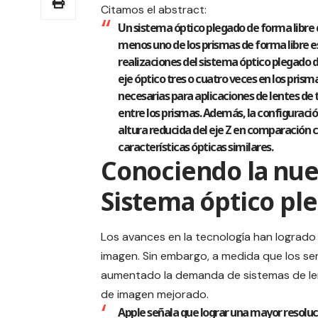
Citamos el abstract:
Un sistema óptico plegado de forma libre q
menos uno de los prismas de forma libre est
realizaciones del sistema óptico plegado de
eje óptico tres o cuatro veces en los prism
necesarias para aplicaciones de lentes de 
entre los prismas. Además, la configuraci
altura reducida del eje Z en comparación 
características ópticas similares.
Conociendo la nue
Sistema óptico pl
Los avances en la tecnología han logrado 
imagen. Sin embargo, a medida que los s
aumentado la demanda de sistemas de le
de imagen mejorado.
Apple señala que lograr una mayor resol