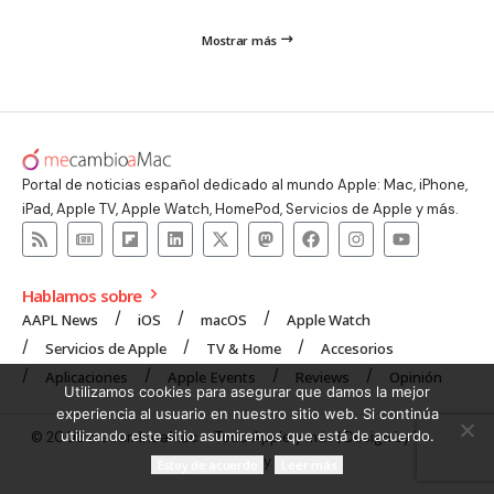
Mostrar más
Portal de noticias español dedicado al mundo Apple: Mac, iPhone,
iPad, Apple TV, Apple Watch, HomePod, Servicios de Apple y más.
Hablamos sobre
AAPL News
iOS
macOS
Apple Watch
Servicios de Apple
TV & Home
Accesorios
Aplicaciones
Apple Events
Reviews
Opinión
Utilizamos cookies para asegurar que damos la mejor
experiencia al usuario en nuestro sitio web. Si continúa
utilizando este sitio asumiremos que está de acuerdo.
© 2008 mecambioaMac – Todo Apple y más | Design by
UNXON
Agency
.
Estoy de acuerdo
Leer más