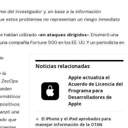
me del investigador y, en base a la información
ue estos problemas no representan un riesgo inmediato
e habían utilizado «
en ataques dirigidos
«. Enumeró una
e una compañía Fortune 500 en los EE. UU. Y un periodista en
e:
Noticias relacionadas
 la
Apple actualiza el
a ZecOps
Acuerdo de Licencia del
pueden
Programa para
formáticos
Desarrolladores de
Apple
spositivos
lanzó una
El iPhone y el iPad aprobados para
cado que
manejar información de la OTAN
icientes