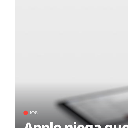
iOS
Apple niega que