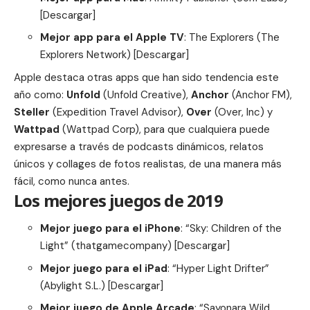
[
Descargar
]
Mejor app para el Apple TV
: The Explorers (The
Explorers Network) [
Descargar
]
Apple destaca otras apps que han sido tendencia este
año como:
Unfold
(Unfold Creative),
Anchor
(Anchor FM),
Steller
(Expedition Travel Advisor),
Over
(Over, Inc) y
Wattpad
(Wattpad Corp), para que cualquiera puede
expresarse a través de podcasts dinámicos, relatos
únicos y collages de fotos realistas, de una manera más
fácil, como nunca antes.
Los mejores juegos de 2019
Mejor juego para el iPhone
: “Sky: Children of the
Light” (thatgamecompany) [
Descargar
]
Mejor juego para el iPad
: “Hyper Light Drifter”
(Abylight S.L.) [
Descargar
]
Mejor juego de Apple Arcade
: “Sayonara Wild