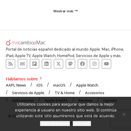
Mostrar más
Portal de noticias español dedicado al mundo Apple: Mac, iPhone,
iPad, Apple TV, Apple Watch, HomePod, Servicios de Apple y más.
Hablamos sobre
AAPL News
iOS
macOS
Apple Watch
Servicios de Apple
TV & Home
Accesorios
Aplicaciones
Apple Events
Reviews
Opinión
Utilizamos cookies para asegurar que damos la mejor
experiencia al usuario en nuestro sitio web. Si continúa
utilizando este sitio asumiremos que está de acuerdo.
© 2008 mecambioaMac – Todo Apple y más | Design by
UNXON
Agency
.
Estoy de acuerdo
Leer más