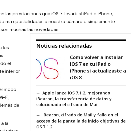
n las prestaciones que iOS 7 llevará al iPad o iPhone,
do ma sposibilidades a nuestra cámara o simplemente
a, son muchas las novedades
Noticias relacionadas
 los
ás
Como volver a instalar
do el
iOS 7 en tu iPad o
iPhone si actualizaste a
e inferior
iOS 8
 el modo
Apple lanza iOS 7.1.2. mejorando
i-Fi,
iBeacon, la transferencia de datos y
solucionado el cifrado de Mail
además de
iBeacon, cifrado de Mail y fallo en el
acceso de la pantalla de inicio objetivos de
a la
OS 7.1.2