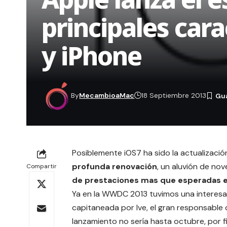
principales cara
y iPhone
By
MecambioaMac
18 Septiembre 2013
Posiblemente iOS7 ha sido la actualizaci
profunda renovación
, un aluvión de n
Compartir
de prestaciones mas que esperadas e
Ya en la
WWDC 2013
tuvimos una interesan
capitaneada por Ive, el gran responsable d
lanzamiento no sería hasta octubre, por fin