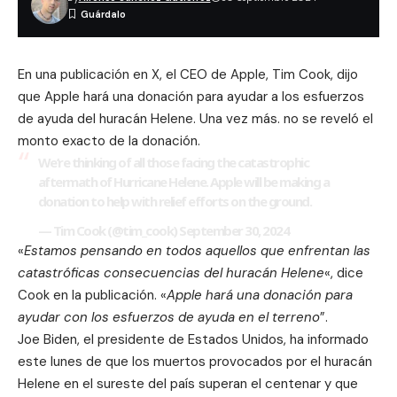
En una publicación en
X
, el CEO de Apple, Tim Cook, dijo
que Apple hará una donación para ayudar a los esfuerzos
de ayuda del huracán Helene. Una vez más. no se reveló el
monto exacto de la donación.
We’re thinking of all those facing the catastrophic
aftermath of Hurricane Helene. Apple will be making a
donation to help with relief efforts on the ground.
— Tim Cook (@tim_cook)
September 30, 2024
«
Estamos pensando en todos aquellos que enfrentan las
catastróficas consecuencias del huracán Helene
«, dice
Cook en la publicación. «
Apple hará una donación para
ayudar con los esfuerzos de ayuda en el terreno
”.
Joe Biden, el presidente de Estados Unidos, ha informado
este lunes de que los muertos provocados por el huracán
Helene en el sureste del país superan el centenar y que