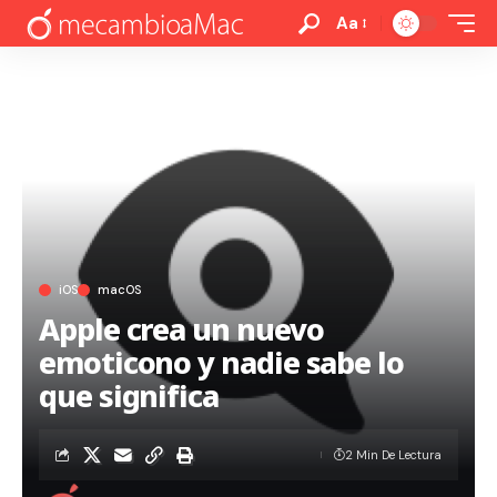
Aa
iOS
macOS
Apple crea un nuevo
emoticono y nadie sabe lo
que significa
2 Min De Lectura