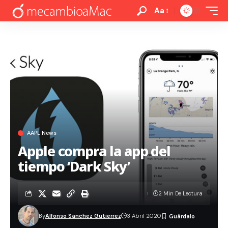
Aa
AAPL News
Apple compra la app del
tiempo ‘Dark Sky’
2 Min De Lectura
By
Alfonso Sanchez Gutierrez
3 Abril 2020