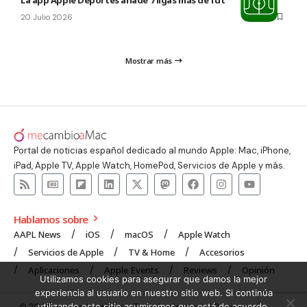
20 Julio 2026
Mostrar más
Portal de noticias español dedicado al mundo Apple: Mac, iPhone,
iPad, Apple TV, Apple Watch, HomePod, Servicios de Apple y más.
Hablamos sobre
AAPL News
iOS
macOS
Apple Watch
Servicios de Apple
TV & Home
Accesorios
Aplicaciones
Apple Events
Reviews
Opinión
Utilizamos cookies para asegurar que damos la mejor
experiencia al usuario en nuestro sitio web. Si continúa
utilizando este sitio asumiremos que está de acuerdo.