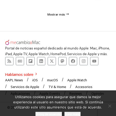
Mostrar más
Portal de noticias español dedicado al mundo Apple: Mac, iPhone,
iPad, Apple TV, Apple Watch, HomePod, Servicios de Apple y más.
Hablamos sobre
AAPL News
iOS
macOS
Apple Watch
Servicios de Apple
TV & Home
Accesorios
Aplicaciones
Apple Events
Reviews
Opinión
Utilizamos cookies para asegurar que damos la mejor
experiencia al usuario en nuestro sitio web. Si continúa
utilizando este sitio asumiremos que está de acuerdo.
© 2008 mecambioaMac – Todo Apple y más | Design by
UNXON
Agency
.
Estoy de acuerdo
Leer más